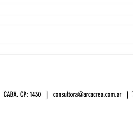
¡Sesiones Creativas!
taller
 | CABA. CP: 1430 |
consultora@arcacrea.com.ar
| Te
© 2018 derechos reservados. ARCACREA SA DISEÑO