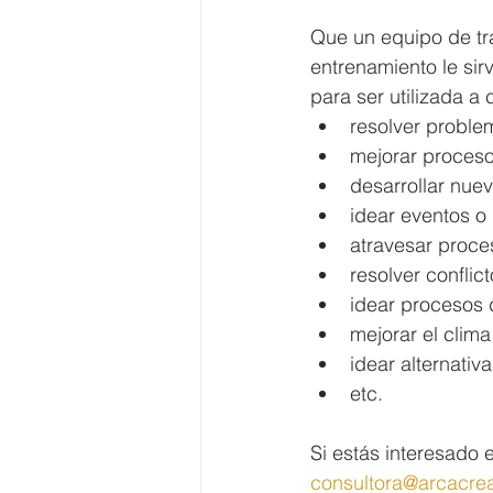
Que un equipo de tra
entrenamiento le sir
para ser utilizada a
resolver proble
mejorar procesos
desarrollar nue
idear eventos o
atravesar proce
resolver conflic
idear procesos 
mejorar el clima
idear alternativ
etc.
Si estás interesado 
consultora@arcacre