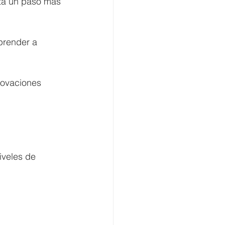
stá un paso más 
prender a 
novaciones 
iveles de 