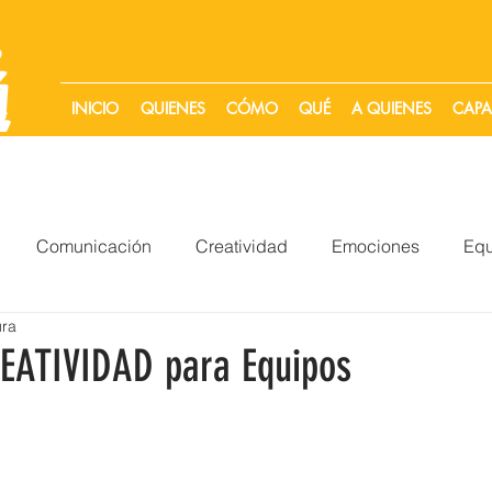
INICIO
QUIENES
CÓMO
QUÉ
A QUIENES
CAPA
Comunicación
Creatividad
Emociones
Equ
ura
o
REATIVIDAD para Equipos