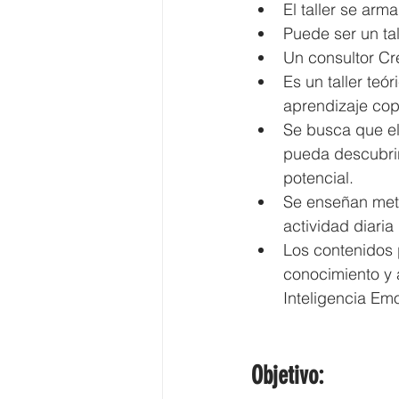
El taller se ar
Puede ser un ta
Un consultor Cr
Es un taller teó
aprendizaje cop
Se busca que el 
pueda descubrir 
potencial.
Se enseñan meto
actividad diaria 
Los contenidos 
conocimiento y 
Inteligencia Emo
Objetivo: