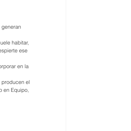
e generan 
uele habitar, 
espierte ese 
rporar en la 
 producen el 
o en Equipo, 